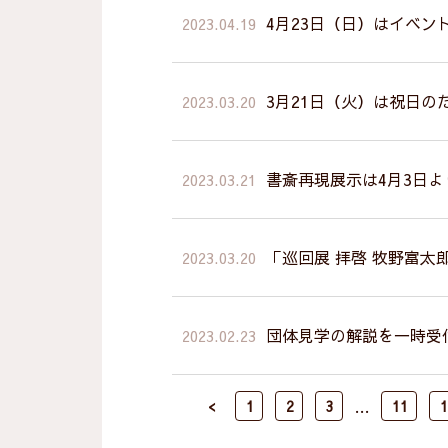
4月23日（日）はイベ
2023.04.19
3月21日（火）は祝日の
2023.03.20
書斎再現展示は4月3日
2023.03.21
「巡回展 拝啓 牧野富
2023.03.20
団体見学の解説を一時受
2023.02.23
…
<
1
2
3
11
1