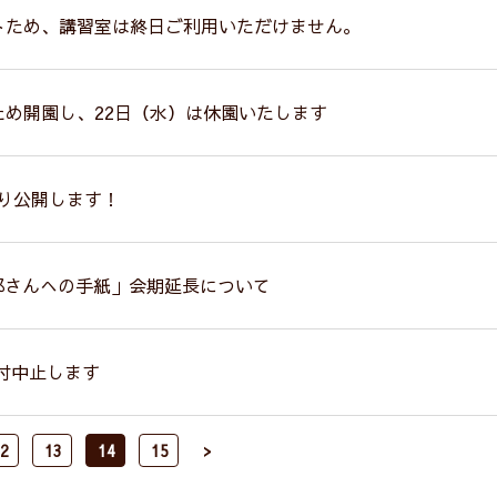
ントため、講習室は終日ご利用いただけません。
ため開園し、22日（水）は休園いたします
より公開します！
太郎さんへの手紙」会期延長について
付中止します
2
13
14
15
>