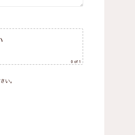
い
0
of 1
ださい。